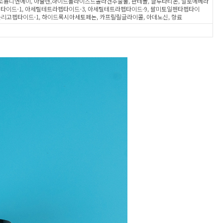
, 소듐디엔에이, 아줄렌,하이드롤라이즈드콜라겐추출물, 판테놀, 글루타티온, 알로에베라
타이드-1, 아세틸테트라펩타이드-3, 아세틸테트라펩타이드-9, 팔미토일펜타펩타이
올리고펩타이드-1, 하이드록시아세토페논, 카프릴릴글라이콜, 아데노신, 향료