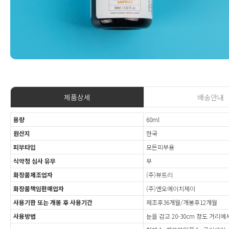
제품상세
배송안내
용량
60ml
원산지
한국
피부타입
모든피부용
식약청 심사 유무
무
화장품제조업자
(주)뷰트리
화장품책임판매업자
(주)엔오에이치제이
사용기한 또는 개봉 후 사용기간
제조후36개월/개봉후12개월
사용방법
눈을 감고 20-30cm 정도 거리