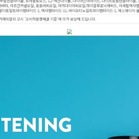
, 부틸렌글라이콜, 트레할로오스, 1,2-헥산다이올, 나이아신아마이드, 다이프로필렌글라이콜
어버터, 아르간커넬오일, 호호바씨오일, 마카다미아씨오일,하이알루로닉애씨드, 아세틸헥사펩
,팔미토일트라이펩타이드-1, 헥사펩타이드-11, 바이오티노일트라이펩타이드-1, 에스에이치-
거래위원회 고시 '소비자분쟁해결 기준'에 의거 보상해 드립니다.