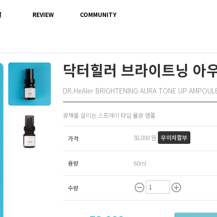
별
REVIEW
COMMUNITY
닥터힐러 브라이트닝 아우라
DR.HeAler BRIGHTENING AURA TONE UP AMPOUL
광채를 살리는 스프레이 타입 물광 앰플
58,000 원
무이자할부
가격
용량
60ml
remove_circle_outline
add_circle_outline
수량