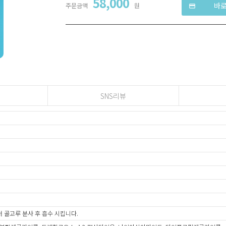
58,000
바
주문금액
원
credit_card
SNS리뷰
에서 골고루 분사 후 흡수 시킵니다.