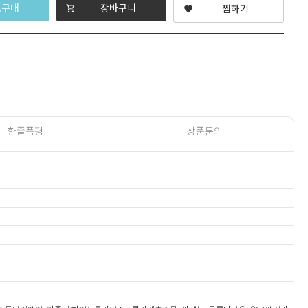
로구매
장바구니
찜하기
shopping_cart
favorite
한줄품평
상품문의