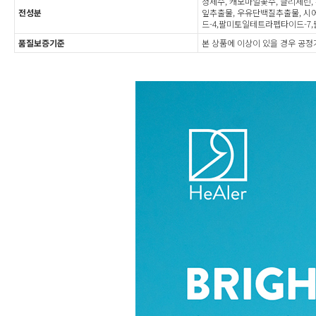
정제수, 캐모마일꽃수, 글리세린
전성분
잎추출물, 우유단백질추출물, 시
드-4,팔미토일테트라펩타이드-7
품질보증기준
본 상품에 이상이 있을 경우 공정