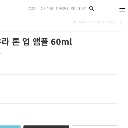
search
로그인
회원가입
장바구니
마이페이지
Home > Shopping >
피부고민별
 톤 업 앰플 60ml
E