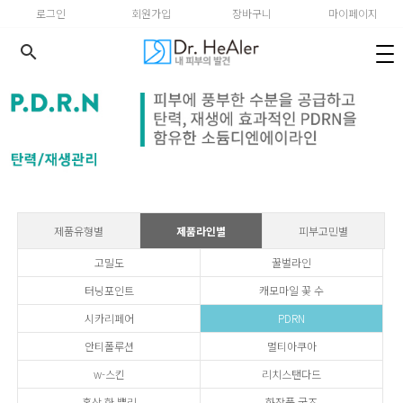
로그인
회원가입
장바구니
마이페이지
search
제품유형별
제품라인별
피부고민별
고밀도
꿀벌라인
터닝포인트
캐모마일 꽃 수
시카리페어
PDRN
안티폴루션
멀티아쿠아
w-스킨
리치스탠다드
홍삼 한 뿌리
화장품 굿즈