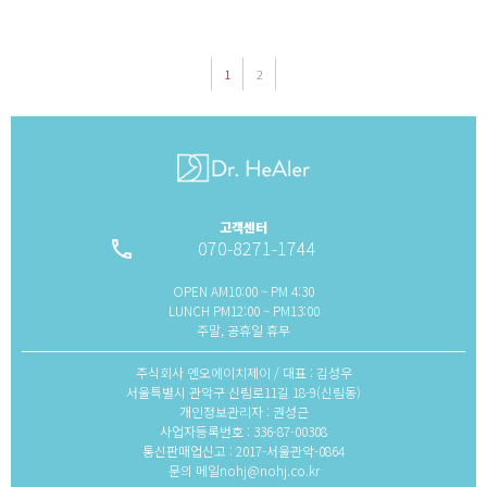
1
2
고객센터
070-8271-1744
local_phone
OPEN AM10:00 ~ PM 4:30
LUNCH PM12:00 ~ PM13:00
주말, 공휴일 휴무
주식회사 엔오에이치제이 / 대표 : 김성우
서울특별시 관악구 신림로11길 18-9(신림동)
개인정보관리자 : 권성근
사업자등록번호 : 336-87-00308
통신판매업신고 : 2017-서울관악-0864
문의 메일nohj@nohj.co.kr