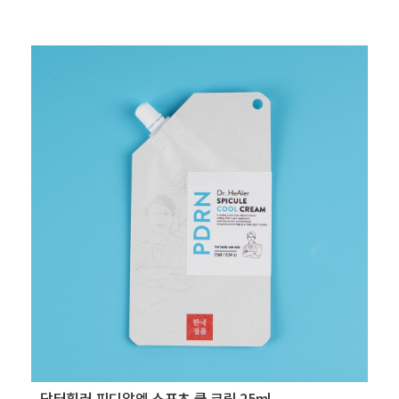
닥터힐러 피디알엔 스포츠 쿨 크림 25ml