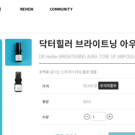
별
REVIEW
COMMUNITY
닥터힐러 브라이트닝 아우라
DR.HeAler BRIGHTENING AURA TONE UP AMPOUL
광채를 살리는 스프레이 타입 물광 앰플
58,000 원
무이자할부
가격
용량
60ml
remove_circle_outline
add_circle_outline
수량