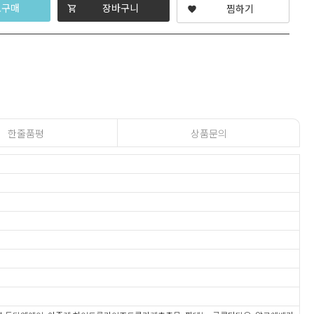
로구매
장바구니
찜하기
shopping_cart
favorite
한줄품평
상품문의