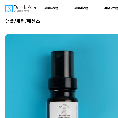
제품유형별
제품라인별
피부고민
앰플/세럼/에센스