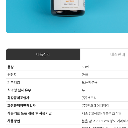
제품상세
배송안내
용량
60ml
원산지
한국
피부타입
모든피부용
식약청 심사 유무
무
화장품제조업자
(주)뷰트리
화장품책임판매업자
(주)엔오에이치제이
사용기한 또는 개봉 후 사용기간
제조후36개월/개봉후12개월
사용방법
눈을 감고 20-30cm 정도 거리