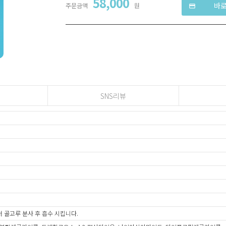
58,000
바
주문금액
원
credit_card
SNS리뷰
에서 골고루 분사 후 흡수 시킵니다.