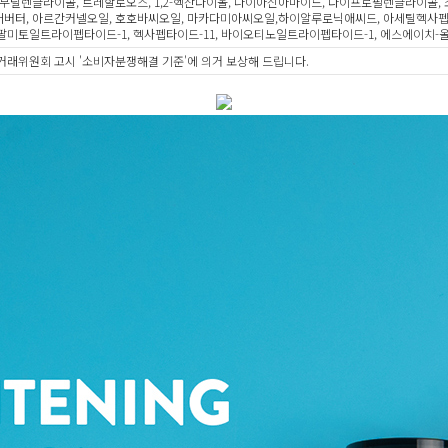
, 부틸렌글라이콜, 트레할로오스, 1,2-헥산다이올, 나이아신아마이드, 다이프로필렌글라이콜
어버터, 아르간커넬오일, 호호바씨오일, 마카다미아씨오일,하이알루로닉애씨드, 아세틸헥사펩
,팔미토일트라이펩타이드-1, 헥사펩타이드-11, 바이오티노일트라이펩타이드-1, 에스에이치-
거래위원회 고시 '소비자분쟁해결 기준'에 의거 보상해 드립니다.