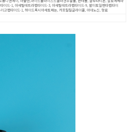
, 소듐디엔에이, 아줄렌,하이드롤라이즈드콜라겐추출물, 판테놀, 글루타티온, 알로에베라
타이드-1, 아세틸테트라펩타이드-3, 아세틸테트라펩타이드-9, 팔미토일펜타펩타이
올리고펩타이드-1, 하이드록시아세토페논, 카프릴릴글라이콜, 아데노신, 향료