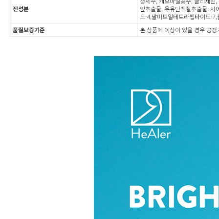
정제수, 캐모마일꽃수, 글리세린
전성분
잎추출물, 우유단백질추출물, 시
드-4,팔미토일테트라펩타이드-7
품질보증기준
본 상품에 이상이 있을 경우 공정