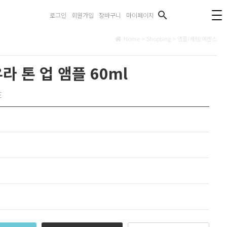
search
로그인
회원가입
장바구니
마이페이지
Home > Shopping >
앰플/세럼/에센스
 톤 업 앰플 60ml
E