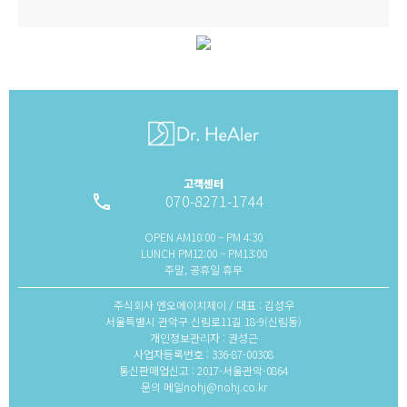
고객센터
070-8271-1744
local_phone
OPEN AM10:00 ~ PM 4:30
LUNCH PM12:00 ~ PM13:00
주말, 공휴일 휴무
주식회사 엔오에이치제이 / 대표 : 김성우
서울특별시 관악구 신림로11길 18-9(신림동)
개인정보관리자 : 권성근
사업자등록번호 : 336-87-00308
통신판매업신고 : 2017-서울관악-0864
문의 메일nohj@nohj.co.kr