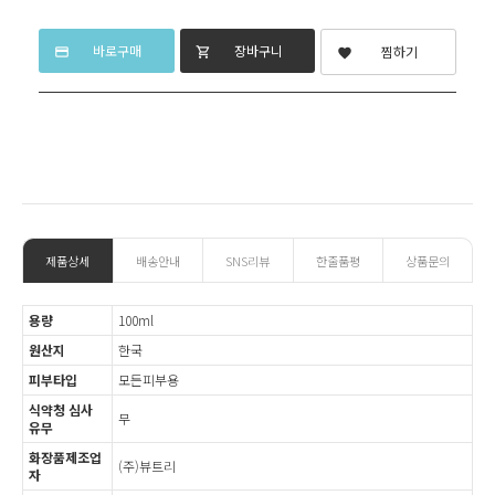
바로구매
장바구니
찜하기
credit_card
shopping_cart
favorite
제품상세
배송안내
SNS리뷰
한줄품평
상품문의
용량
100ml
원산지
한국
피부타입
모든피부용
식약청 심사
무
유무
화장품제조업
(주)뷰트리
자