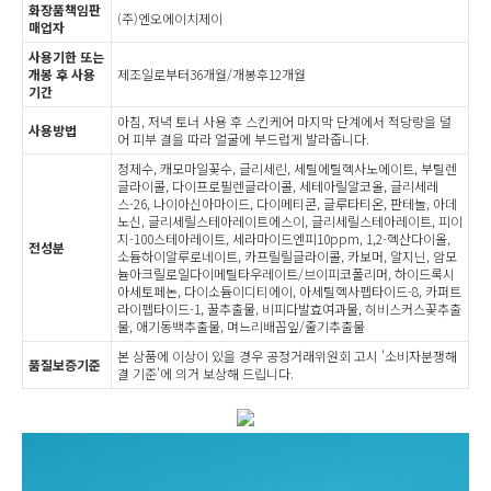
화장품책임판
(주)엔오에이치제이
매업자
사용기한 또는
개봉 후 사용
제조일로부터36개월/개봉후12개월
기간
아침, 저녁 토너 사용 후 스킨케어 마지막 단계에서 적당량을 덜
사용방법
어 피부 결을 따라 얼굴에 부드럽게 발라줍니다.
정제수, 캐모마일꽃수, 글리세린, 세틸에틸헥사노에이트, 부틸렌
글라이콜, 다이프로필렌글라이콜, 세테아릴알코올, 글리세레
스-26, 나이아신아마이드, 다이메티콘, 글루타티온, 판테놀, 아데
노신, 글리세릴스테아레이트에스이, 글리세릴스테아레이트, 피이
지-100스테아레이트, 세라마이드엔피10ppm, 1,2-헥산다이올,
전성분
소듐하이알루로네이트, 카프릴릴글라이콜, 카보머, 알지닌, 암모
늄아크릴로일다이메틸타우레이트/브이피코폴리머, 하이드록시
아세토페논, 다이소듐이디티에이, 아세틸헥사펩타이드-8, 카퍼트
라이펩타이드-1, 꿀추출물, 비피다발효여과물, 히비스커스꽃추출
물, 애기동백추출물, 며느리배꼽잎/줄기추출물
본 상품에 이상이 있을 경우 공정거래위원회 고시 '소비자분쟁해
품질보증기준
결 기준'에 의거 보상해 드립니다.