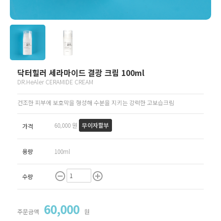
닥터힐러 세라마이드 결광 크림 100ml
DR.HeAler CERAMIDE CREAM
건조한 피부에 보호막을 형성해 수분을 지키는 강력한 고보습크림
60,000 원
무이자할부
가격
용량
100ml
remove_circle_outline
add_circle_outline
수량
60,000
주문금액
원