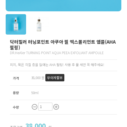
닥터힐러 터닝포인트 아쿠아 필 엑스폴리언트 앰플(AHA
필링)
DR.HeAler TURNING POINT AQUA PEEA EXFOLIANT AMPOULE
피지, 묵은 각질 층을 없애는 AHA 필링! 사용 후 물 세안 꼭 해주세요!
38,000 원
무이자할부
가격
용량
50ml
remove_circle_outline
add_circle_outline
수량
38,000