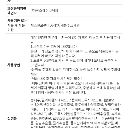
자
화장품책임판
(주)엔오에이치제이
매업자
사용기한 또는
개봉 후 사용
제조일로부터36개월/개봉후12개월
기간
매우 민감한 피부에는 자극이 없는지 미리 테스트 후 사용해 주세
요.
1.세안후 마른 피부에 사용합니다.
동전 크기 정도를 펌핑하여 이마-볼-턱-코 순으로 팩솔등을 이용
해 피부에 빠르게 펴발라 줍니다.
2.도포후 3-5분정도 지난 후 물로 씻어 내거나 토너로 충분히 닦
사용방법
아 냅니다.
-눈꺼풀 주위와 입술은 피해주세요. 눈에 들어가지 않도록 주의하
세요.
-제품 사용 후 자외선 차단제는 필수 !
-피부 상태에 따라 자극이 될 수 있으니 첫 사용 시에는 다른 각질
제거 제품과 병행 사용은 피해주시고, 충분히 피부에 적응하신 이
후에 병행 사용해 주시길 권장 드립니다.
정제수, 글라이콜릭애씨드, 소듐하이드록사이드, 트레할로오
스,1,2-헥산다이올, 병풀추출물, 알로에베라잎추출물, 부틸렌글라
이콜, 마데카식애씨드, 아시아틱애씨드, 마데카소사이드, 아시아
티코사이드, 하이드록시에틸셀룰로오스, 퀴노아씨추출물, 녹차추
전성분
출물, 콩추출물, 로우스위트블루베리추출물, 버지니아풍년화추출
물, 황금추출물, 딸기추출물, 폴리솔베이트20, 티트리잎오일, 며
느리배꼽잎/줄기추출물, 애기동백나무추출물, 히비스커스꽃추출