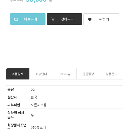
주문금액
원
바로구매
장바구니
찜하기
credit_card
shopping_cart
favorite
제품상세
배송안내
SNS리뷰
한줄품평
상품문의
용량
50ml
원산지
한국
피부타입
모든피부용
식약청 심사
무
유무
화장품제조업
(주)뷰트리