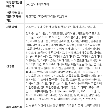
화장품책임판
(주)엔오에이치제이
매업자
사용기한 또는
개봉 후 사용
제조일로부터36개월/개봉후12개월
기간
사용방법
건조한 피부에 충분한 양을 펴 발라 부드럽게 마사지 합니다.
정제수 , 글리세린 , 다이프로필렌글라이콜 , 카프릴릭/카프릭트
라이글리세라이드 , 하이드롤라이즈드콜라겐 , 나이아신아마이
드, 세테아릴알코올 , 부틸렌글라이콜, 1,2-헥산다이올 , 꿀추출물
, 비피다발효여과물 , 애기동백나무추출물 , 히비스커스꽃추출물
, 소듐디엔에이2,000ppb, 아세틸헥사펩타이드-8, 카퍼트라이펩
타이드-1 ,소듐하이알루로네이트, 인삼캘러스배양추출물, 아데노
신, 솔비탄올리에이트, 글리세릴스테아레이트, 글리세릴스테아레
이트에스이, 피이지-100스테아레이트, 사이클로펜타실록세인, 아
이소헥사데칸, 하이드록시아세토페논, 에틸헥실글리세린, 폴리솔
전성분
베이트60, 폴리솔베이트80, 벤질글라이콜, 소듐아크릴레이트/소
듐아크릴로일다이메틸타우레이트코폴리머, 카프릴릴글라이콜,
다이소듐이디티에이, 포도씨오일, 병풀추출물, 폴리글리세릴-4카
프레이트, 며느리배꼽잎/줄기추출물, 토코페롤, 스테아릭애씨드,
아시아티코사이드, 마데카소사이드, 흰목이버섯추출물, 알로에베
라잎추출물, 감나무잎추출물, 라이조비안검, 아라비아고무나무
검, 다이에톡시에틸석시네이트, 포스포리피드, 세라마이드엔피,
하이드로제네이티드레시틴, 딸기추출물, 향료, 헥실신남알, 부틸
페닐메틸프로피오날, 알파-아이소메틸아이오논, 시트로넬올
본 상품에 이상이 있을 경우 공정거래위원회 고시 '소비자분쟁해
품질보증기준