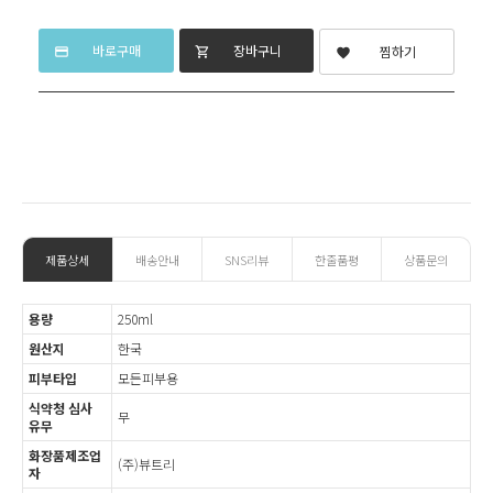
바로구매
장바구니
찜하기
credit_card
shopping_cart
favorite
제품상세
배송안내
SNS리뷰
한줄품평
상품문의
용량
250ml
원산지
한국
피부타입
모든피부용
식약청 심사
무
유무
화장품제조업
(주)뷰트리
자