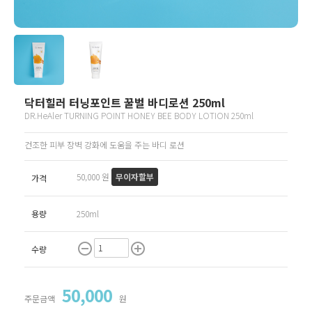
닥터힐러 터닝포인트 꿀벌 바디로션 250ml
DR.HeAler TURNING POINT HONEY BEE BODY LOTION 250ml
건조한 피부 장벽 강화에 도움을 주는 바디 로션
50,000 원
무이자할부
가격
용량
250ml
remove_circle_outline
add_circle_outline
수량
50,000
주문금액
원