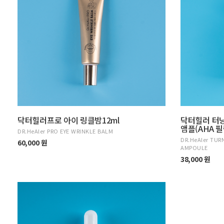
닥터힐러프로 아이 링클밤12ml
닥터힐러 터
앰플(AHA 필
DR.HeAler PRO EYE WRINKLE BALM
DR.HeAler TUR
60,000 원
AMPOULE
38,000 원