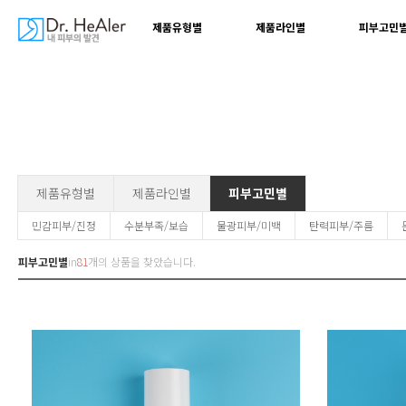
제품유형별
제품라인별
피부고민
제품유형별
제품라인별
피부고민별
민감피부/진정
수분부족/보습
물광피부/미백
탄력피부/주름
피부고민별
in
81
개의 상품을 찾았습니다.